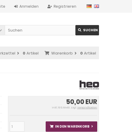
ite
Anmelden
Registrieren
SUCHEN
rkzettel
0
Artikel
Warenkorb
0
Artikel
50,00 EUR
inkl. 19 % MwSt. zzgl.
Versandkosten
IN DEN WARENKORB