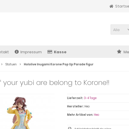
Startse
Alle
ntakt
Impressum
Kasse
Me
Statuen
Hololive Inugami Korone Pop Up Parade Figur
of your yubi are belong to Korone!!
Lieferzeit:
3-4 Tage
Hersteller:
Heo
Mehr Artikel von:
Heo