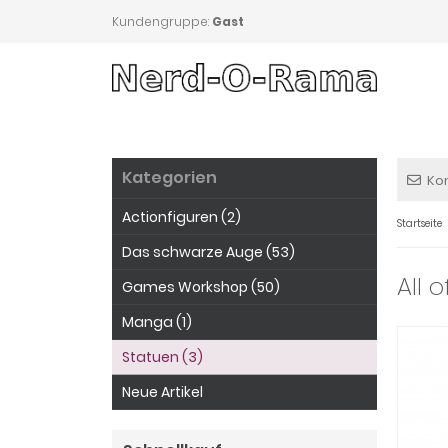
Kundengruppe:
Gast
Kategorien
Ko
Actionfiguren (2)
Startseite
Das schwarze Auge (53)
All 
Games Workshop (50)
Manga (1)
Statuen (3)
Neue Artikel