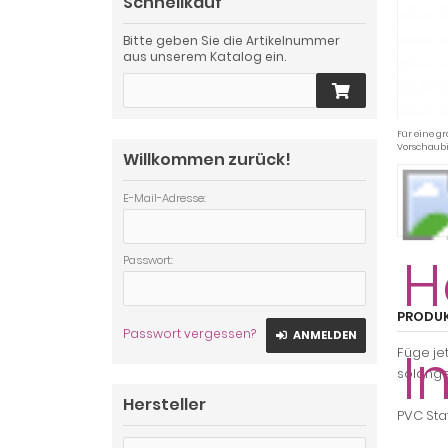
Schnellkauf
Bitte geben Sie die Artikelnummer
aus unserem Katalog ein.
Für eine gr
Vorschaubi
Willkommen zurück!
E-Mail-Adresse:
Passwort:
PRODU
Passwort vergessen?
ANMELDEN
Füge je
solange
Hersteller
PVC Sta