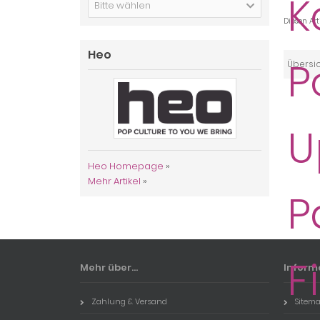
Bitte wählen
Diesen Ar
Heo
Übersi
Heo Homepage
»
Mehr Artikel
»
Mehr über...
Inform
Zahlung & Versand
Sitem