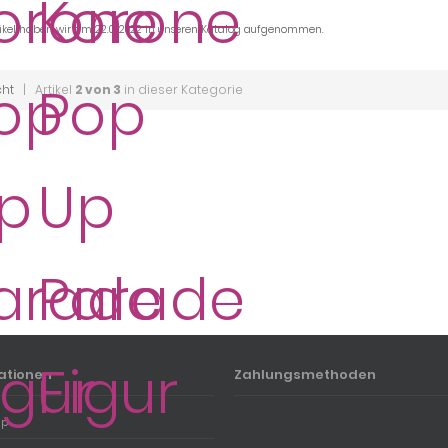
tikel haben wir am 22.01.2022 in unseren Katalog aufgenommen.
cht
| Artikel
2 von 3
in dieser Kategorie
ationen
Zahlungsmethoden
ap