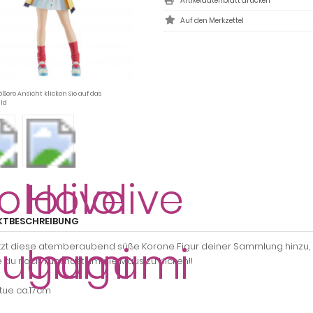
Artikeldatenblatt drucken
ößere Ansicht klicken Sie auf das
ld
KTBESCHREIBUNG
tzt diese atemberaubend süße Korone Figur deiner Sammlung hinzu,
 du noch Yubi hast um die Maus zu klicken!!
tue ca.17cm