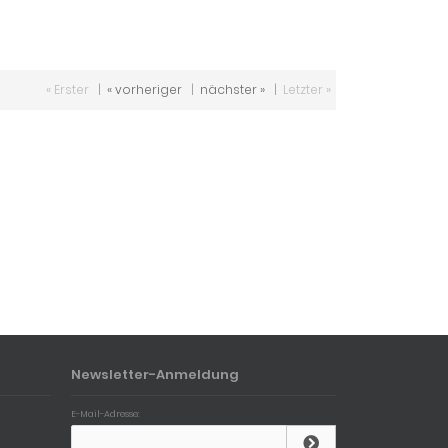
« Erster
|
« vorheriger
|
nächster »
|
Letzter »
Newsletter-Anmeldung
E-Mail-Adresse: