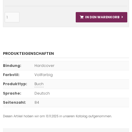
IN DEN WARENKORB
PRODUKTEIGENSCHAFTEN
Bindung
:
Hardcover
Farbstil
:
Vollfarbig
Produkttyp
:
Buch
Sprache
:
Deutsch
Seitenzahl
:
84
Diesen Artikel haben wir am 13.11.2025 in unseren Katalog aufgenommen.