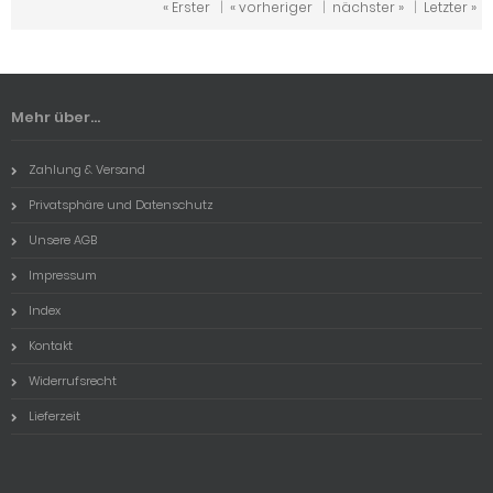
« Erster
|
« vorheriger
|
nächster »
|
Letzter »
Mehr über...
Zahlung & Versand
Privatsphäre und Datenschutz
Unsere AGB
Impressum
Index
Kontakt
Widerrufsrecht
Lieferzeit