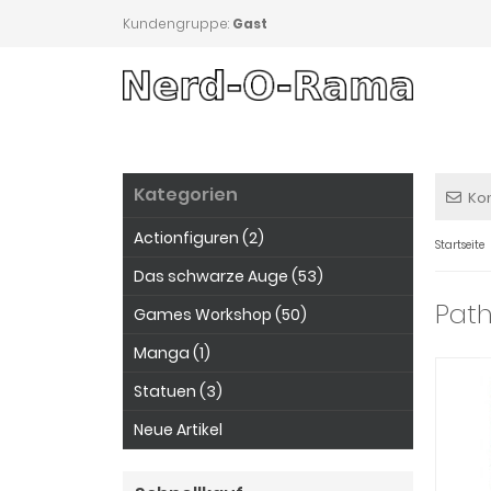
Kundengruppe:
Gast
Kategorien
Ko
Actionfiguren (2)
Startseite
Das schwarze Auge (53)
Path
Games Workshop (50)
Manga (1)
Statuen (3)
Neue Artikel