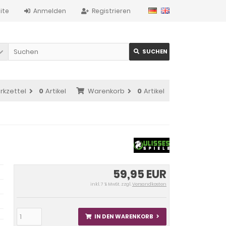
ite
Anmelden
Registrieren
SUCHEN
rkzettel
0
Artikel
Warenkorb
0
Artikel
59,95 EUR
inkl. 7 % MwSt. zzgl.
Versandkosten
IN DEN WARENKORB