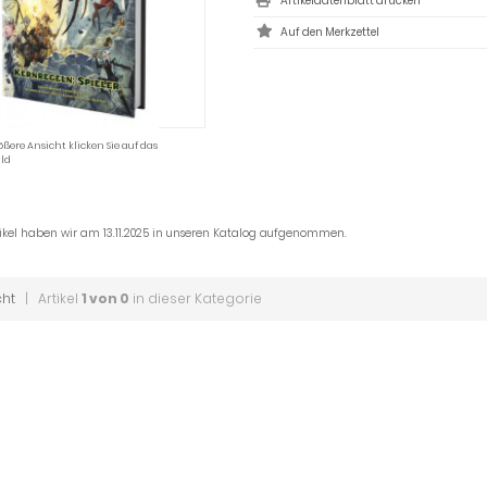
Artikeldatenblatt drucken
ößere Ansicht klicken Sie auf das
ld
tikel haben wir am 13.11.2025 in unseren Katalog aufgenommen.
cht
| Artikel
1 von 0
in dieser Kategorie