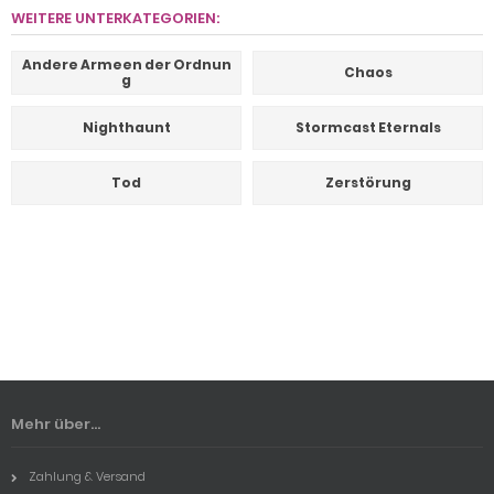
WEITERE UNTERKATEGORIEN:
Andere Armeen der Ordnun
Chaos
g
Nighthaunt
Stormcast Eternals
Tod
Zerstörung
Mehr über...
Zahlung & Versand