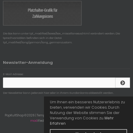
Die Box kann unter tpl_modified/boxes/box_miscellaneous.html verändert werden. Die
Sprachvariablen befinden sich in der Datei
tpl_modified/lang/german/lang_german.custom.
Newsletter-Anmeldung
E-Mail-Adresse:
Der Newsletter kann jederzeit hier oder in Ihrem Kundenkonto abbestellt werden.
Um Ihnen ein besseres Nutzererlebnis zu
bieten, verwenden wir Cookies. Durch
Nutzung der Website stimmen Sie der
PopKultShop © 2026 | Template © 2009-2026 by
mod
ified eCommerce Shopsoftware
Verwendung von Cookies zu.
Mehr
mod
ified eCommerce Shopsoftware © 2009-2026
Erfahren