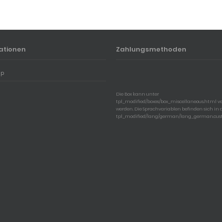
ationen
Zahlungsmethoden
ap
Die Box kann unter
tpl_modified/boxes/box_miscellaneous.html v
werden. Die Sprachvariablen befinden sich in 
tpl_modified/lang/german/lang_german.cus