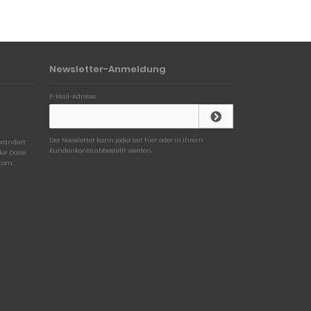
Newsletter-Anmeldung
E-Mail-Adresse:
Der Newsletter kann jederzeit hier oder in Ihrem
erändert
Kundenkonto abbestellt werden.
der Datei
tom.