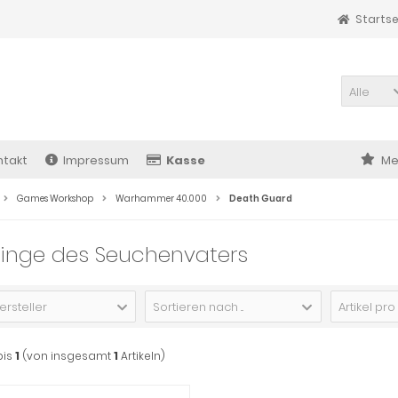
Startse
Alle
ntakt
Impressum
Kasse
Me
Games Workshop
Warhammer 40.000
Death Guard
linge des Seuchenvaters
ersteller
Sortieren nach ...
Artikel pro
bis
1
(von insgesamt
1
Artikeln)