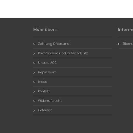
Mehr über...
Inform
Zahlung & Versand
Sitem
Privatsphäre und Datenschutz
Unsere AGB
Impressum
Index
Kontakt
Widerrufsrecht
Lieferzeit