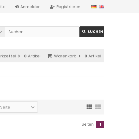
ite
Anmelden
Registrieren
SUCHEN
rkzettel
0
Artikel
Warenkorb
0
Artikel
 Seite
Seiten:
1