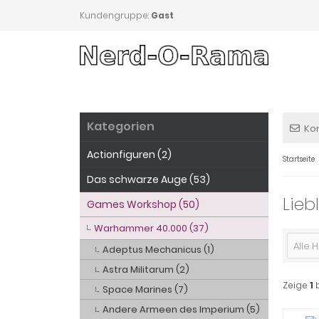
Kundengruppe:
Gast
Kategorien
Ko
Actionfiguren (2)
Startseite
Das schwarze Auge (53)
Lieb
Games Workshop (50)
Warhammer 40.000 (37)
Alle H
Adeptus Mechanicus (1)
Astra Militarum (2)
Zeige
1
Space Marines (7)
Andere Armeen des Imperium (5)