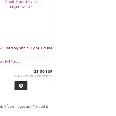
 Guard Myphitic Blight-Hauler
eit:
3-4 Tage
23,00 EUR
inkl. 19 % MwSt. zzgl.
Versandkosten
bis
1
(von insgesamt
1
Artikeln)