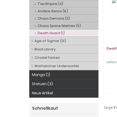
T'au Empire (4)
Andere Xenos (8)
Chaos Demons (3)
Chaos Space Marines (5)
Death Guard (1)
Age of Sigmar (13)
Death
Black Library
Citadel Farben
Lieferz
Warhammer Underworlds
Manga (1)
Statuen (3)
Neue Artikel
Schnellkauf
Zeige
1