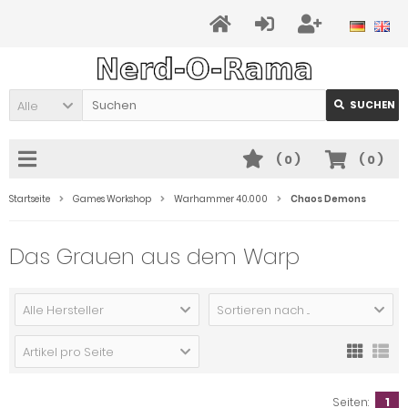
Alle
SUCHEN
(
0
)
(
0
)
Startseite
Games Workshop
Warhammer 40.000
Chaos Demons
Das Grauen aus dem Warp
Alle Hersteller
Sortieren nach ...
Artikel pro Seite
Seiten:
1